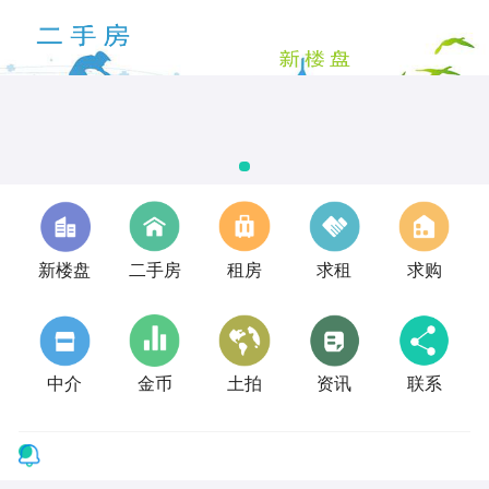
新楼盘
二手房
租房
求租
求购
中介
金币
土拍
资讯
联系